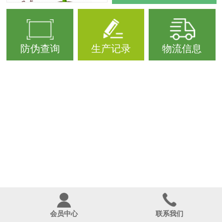
防伪查询
生产记录
物流信息
会员中心
联系我们